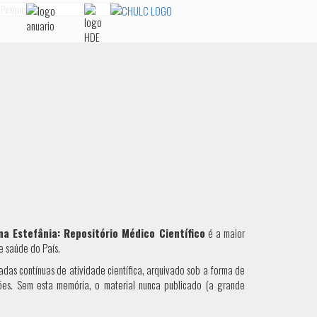
squisa...
na Estefânia: Repositório Médico Científico
é a maior
e saúde do País.
das contínuas de atividade científica, arquivado sob a forma de
es. Sem esta memória, o material nunca publicado (a grande
.