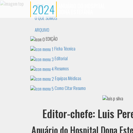
2024
ANUÁRIO DO HOSPITAL
HOME
DONA ESTEFÂNIA
O QUE SOMOS
ARQUIVO
EDIÇÃO
Ficha Técnica
Editorial
Resumos
Equipas Médicas
Como Citar Resumo
Editor-chefe: Luis Per
Anuário do Hospital Dona Este