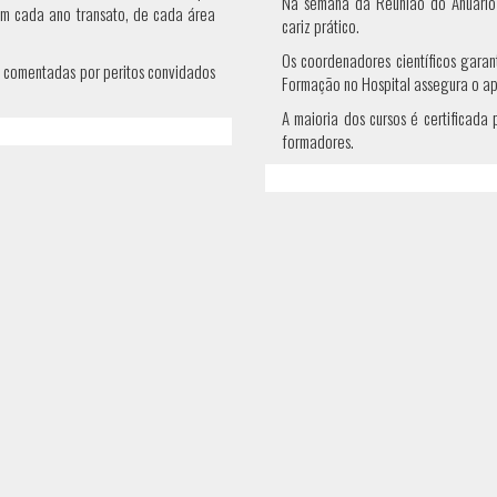
Na semana da Reunião do Anuário
 em cada ano transato, de cada área
cariz prático.
Os coordenadores científicos garan
 comentadas por peritos convidados
Formação no Hospital assegura o ap
A maioria dos cursos é certificad
formadores.