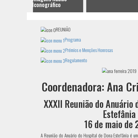
fico
REUNIÃO
Programa
Prémios e Menções Honrosas
Regulamento
Coordenadora: Ana Cri
XXXII Reunião do Anuário 
Estefânia
16 de maio de
A Reunião do Anuário do Hospital de Dona Estefânia é um