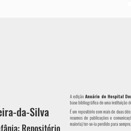
Pe
A edição
Anuário do Hospital Do
base bibliográfica de uma instituição d
eira-da-Silva
É um repositório com mais de duas déca
resumos de publicações e comunicaçõ
maioria) ter-se-ia perdido para sempre
fânia: Repositório