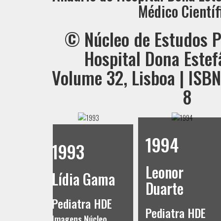
Médico Científ
© Núcleo de Estudos P
Hospital Dona Estef
Volume 32, Lisboa | ISB
8
1995
1994
Gertrudes
Leonor
Gomes da
 Gama
Duarte
Costa
ra HDE
Pediatra HDE
Pediatra HDE
Núcleo