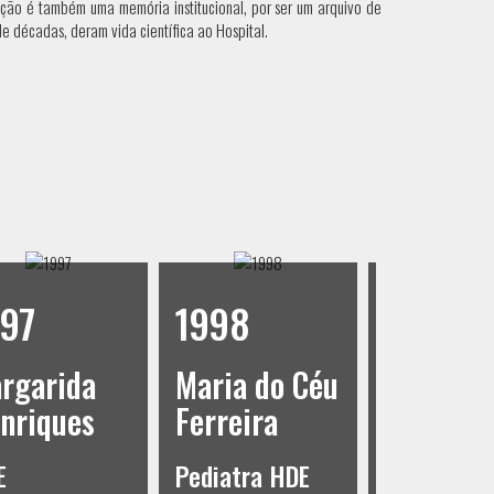
ição é também uma memória institucional, por ser um arquivo de
 de décadas, deram vida científica ao Hospital.
1998
1999
2000
aria do Céu
Amílcar
erreira
Mota
Vera B
ediatra HDE
Pediatra HDE
Pediatra