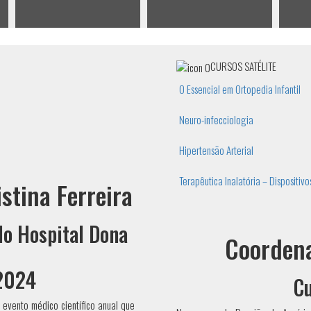
CURSOS SATÉLITE
O Essencial em Ortopedia Infantil
Neuro-infecciologia
Hipertensão Arterial
Terapêutica Inalatória – Dispositiv
stina Ferreira
do Hospital Dona
Coordena
 2024
Cu
 evento médico científico anual que