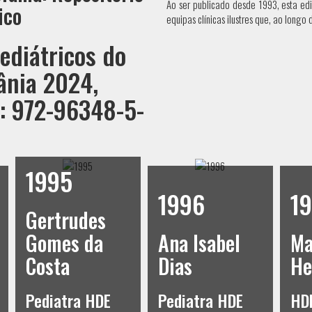
Ao ser publicado desde 1993, esta ed
ico
equipas clínicas ilustres que, ao longo
ediátricos do
ânia 2024,
N: 972-96348-5-
1996
1997
Ana Isabel
Margarida
M
Dias
Henriques
F
Pediatra HDE
HDE
P