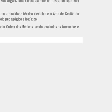
 são organizados Cursos Satélite de pós-graduação com
tem a qualidade técnico-científica e a Área de Gestão da
oio pedagógico e logístico.
a pela Ordem dos Médicos, sendo avaliados os formandos e